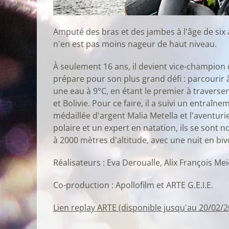
Amputé des bras et des jambes à l'âge de six
n'en est pas moins nageur de haut niveau.
À seulement 16 ans, il devient vice-champion 
prépare pour son plus grand défi : parcourir 
une eau à 9°C, en étant le premier à traverser
et Bolivie. Pour ce faire, il a suivi un entraî
médaillée d'argent Malia Metella et l'aventur
polaire et un expert en natation, ils se son
à 2000 mètres d'altitude, avec une nuit en bi
Réalisateurs : Eva Deroualle, Alix François Mei
Co-production : Apollofilm et ARTE G.E.I.E.
Lien replay ARTE (disponible jusqu'au 20/02/2