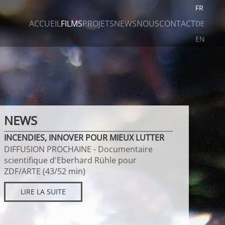
FR
ACCUEIL
FILMS
PROJETS
NEWS
NOUS
CONTACT
DE
EN
NEWS
INCENDIES, INNOVER POUR MIEUX LUTTER
DIFFUSION PROCHAINE - Documentaire
scientifique d'Eberhard Rühle pour
ZDF/ARTE (43/52 min)
LIRE LA SUITE