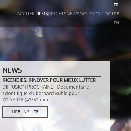
FR
ACCUEIL
FILMS
PROJETS
NEWS
NOUS
CONTACT
DE
EN
NEWS
INCENDIES, INNOVER POUR MIEUX LUTTER
DIFFUSION PROCHAINE - Documentaire
scientifique d'Eberhard Rühle pour
ZDF/ARTE (43/52 min)
LIRE LA SUITE